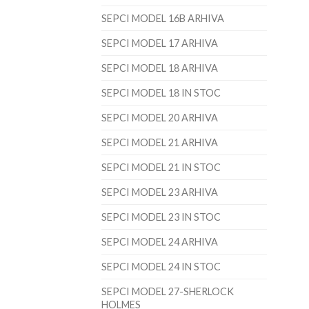
SEPCI MODEL 16B ARHIVA
SEPCI MODEL 17 ARHIVA
SEPCI MODEL 18 ARHIVA
SEPCI MODEL 18 IN STOC
SEPCI MODEL 20 ARHIVA
SEPCI MODEL 21 ARHIVA
SEPCI MODEL 21 IN STOC
SEPCI MODEL 23 ARHIVA
SEPCI MODEL 23 IN STOC
SEPCI MODEL 24 ARHIVA
SEPCI MODEL 24 IN STOC
SEPCI MODEL 27-SHERLOCK
HOLMES