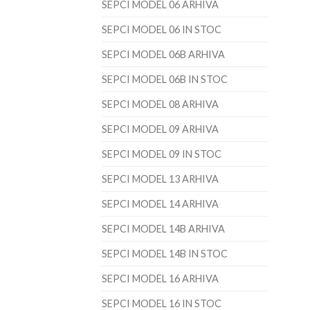
SEPCI MODEL 06 ARHIVA
SEPCI MODEL 06 IN STOC
SEPCI MODEL 06B ARHIVA
SEPCI MODEL 06B IN STOC
SEPCI MODEL 08 ARHIVA
SEPCI MODEL 09 ARHIVA
SEPCI MODEL 09 IN STOC
SEPCI MODEL 13 ARHIVA
SEPCI MODEL 14 ARHIVA
SEPCI MODEL 14B ARHIVA
SEPCI MODEL 14B IN STOC
SEPCI MODEL 16 ARHIVA
SEPCI MODEL 16 IN STOC