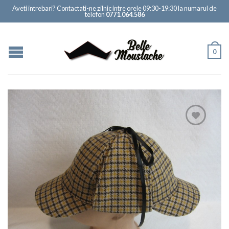
Aveti intrebari? Contactati-ne zilnic intre orele 09:30-19:30 la numarul de
telefon
0771.064.586
0