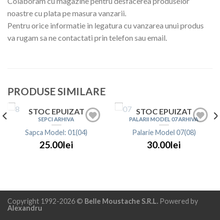
Colaboram cu magazine pentru desfacerea produselor
noastre cu plata pe masura vanzarii.
Pentru orice informatie in legatura cu vanzarea unui produs
va rugam sa ne contactati prin telefon sau email.
PRODUSE SIMILARE
STOC EPUIZAT
STOC EPUIZAT
SEPCI ARHIVA
PALARII MODEL 07 ARHIVA
Sapca Model: 01(04)
Palarie Model 07(08)
25.00lei
30.00lei
Copyright 1992-2026 ©
Belle Moustache S.R.L.
Powered by
Alexandru