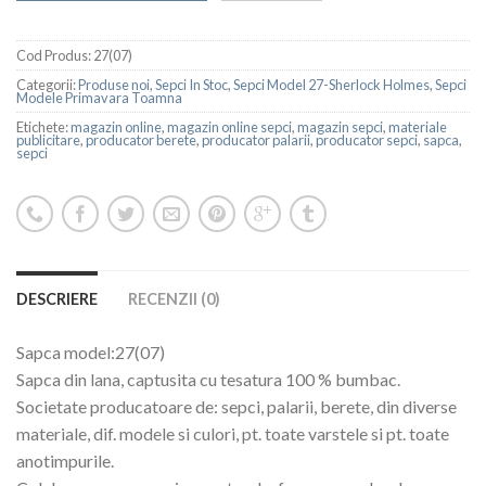
Cod Produs:
27(07)
Categorii:
Produse noi
,
Sepci In Stoc
,
Sepci Model 27-Sherlock Holmes
,
Sepci
Modele Primavara Toamna
Etichete:
magazin online
,
magazin online sepci
,
magazin sepci
,
materiale
publicitare
,
producator berete
,
producator palarii
,
producator sepci
,
sapca
,
sepci
DESCRIERE
RECENZII (0)
Sapca model:27(07)
Sapca din lana, captusita cu tesatura 100 % bumbac.
Societate producatoare de: sepci, palarii, berete, din diverse
materiale, dif. modele si culori, pt. toate varstele si pt. toate
anotimpurile.