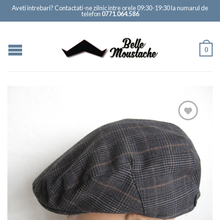
Aveti intrebari? Contactati-ne zilnic intre orele 09:30-19:30 la numarul de
telefon
0771.064.586
0