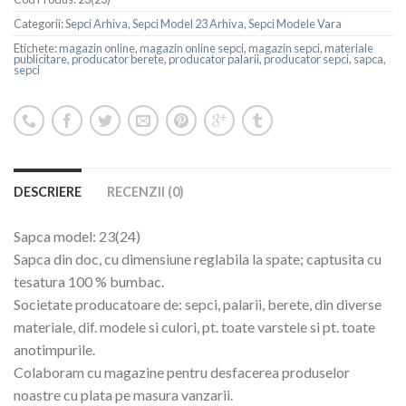
Categorii:
Sepci Arhiva
,
Sepci Model 23 Arhiva
,
Sepci Modele Vara
Etichete:
magazin online
,
magazin online sepci
,
magazin sepci
,
materiale
publicitare
,
producator berete
,
producator palarii
,
producator sepci
,
sapca
,
sepci
DESCRIERE
RECENZII (0)
Sapca model: 23(24)
Sapca din doc, cu dimensiune reglabila la spate; captusita cu
tesatura 100 % bumbac.
Societate producatoare de: sepci, palarii, berete, din diverse
materiale, dif. modele si culori, pt. toate varstele si pt. toate
anotimpurile.
Colaboram cu magazine pentru desfacerea produselor
noastre cu plata pe masura vanzarii.