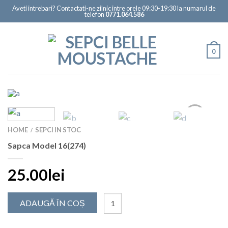
Aveti intrebari? Contactati-ne zilnic intre orele 09:30-19:30 la numarul de
telefon
0771.064.586
0
HOME
SEPCI IN STOC
/
Sapca Model 16(274)
25.00lei
ADAUGĂ ÎN COȘ