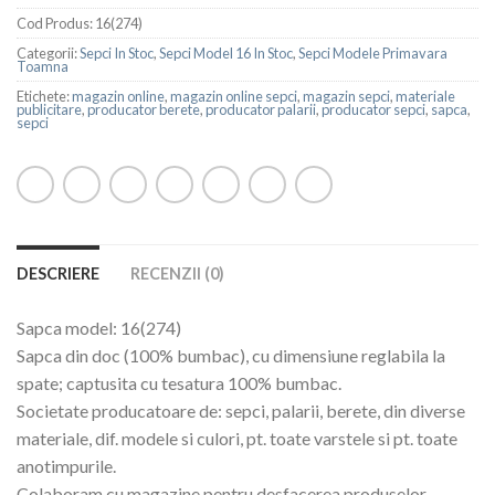
Cod Produs:
16(274)
Categorii:
Sepci In Stoc
,
Sepci Model 16 In Stoc
,
Sepci Modele Primavara
Toamna
Etichete:
magazin online
,
magazin online sepci
,
magazin sepci
,
materiale
publicitare
,
producator berete
,
producator palarii
,
producator sepci
,
sapca
,
sepci
DESCRIERE
RECENZII (0)
Sapca model: 16(274)
Sapca din doc (100% bumbac), cu dimensiune reglabila la
spate; captusita cu tesatura 100% bumbac.
Societate producatoare de: sepci, palarii, berete, din diverse
materiale, dif. modele si culori, pt. toate varstele si pt. toate
anotimpurile.
Colaboram cu magazine pentru desfacerea produselor