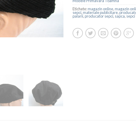
Modele Primavara Toamna
Etichete:
magazin online
,
magazin onli
sepci
,
materiale publicitare
,
producato
palarii
,
producator sepci
,
sapca
,
sepci