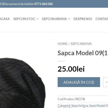
19:30 la numarul de telefon
0771.064.586
ACASA
SEPCI IN STOC
SEPCI IN ARHIVA
DESPRE NOI
CONTA
HOME
SEPCI ARHIVA
/
Sapca Model 09(1
25.00lei
ADAUGĂ ÎN COȘ
Cod Produs:
09(174)
Categorii:
Sepci Arhiva
,
Sepci Model 09