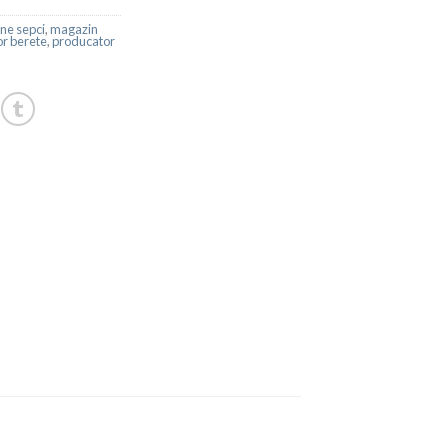
ne sepci
,
magazin
r berete
,
producator