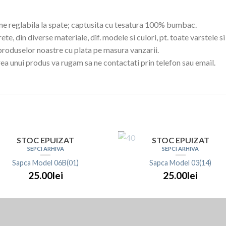
e reglabila la spate; captusita cu tesatura 100% bumbac.
te, din diverse materiale, dif. modele si culori, pt. toate varstele si
oduselor noastre cu plata pe masura vanzarii.
ea unui produs va rugam sa ne contactati prin telefon sau email.
STOC EPUIZAT
STOC EPUIZAT
SEPCI ARHIVA
SEPCI ARHIVA
Sapca Model 06B(01)
Sapca Model 03(14)
25.00lei
25.00lei