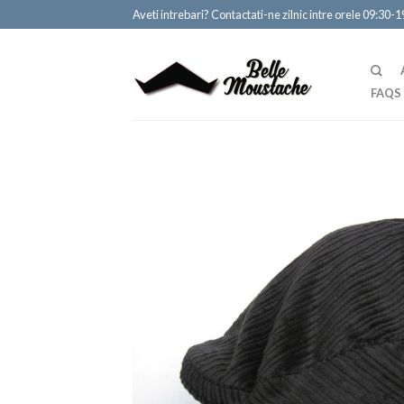
Aveti intrebari? Contactati-ne zilnic intre orele 09:30-
FAQS