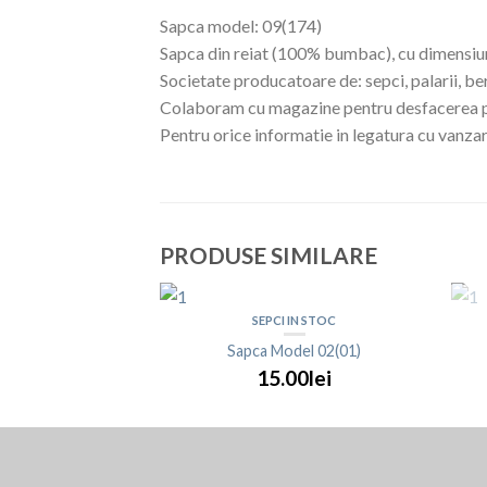
Sapca model: 09(174)
Sapca din reiat (100% bumbac), cu dimensiun
Societate producatoare de: sepci, palarii, bere
Colaboram cu magazine pentru desfacerea pr
Pentru orice informatie in legatura cu vanzar
PRODUSE SIMILARE
 ARHIVA
SEPCI IN STOC
el 04B(02)
Sapca Model 02(01)
00lei
15.00lei