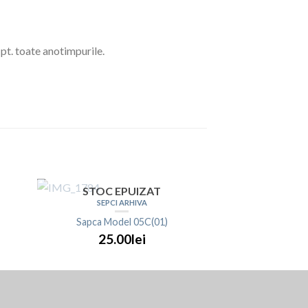
 pt. toate anotimpurile.
STOC EPUIZAT
SEPCI ARHIVA
Sapca Model 05C(01)
25.00lei