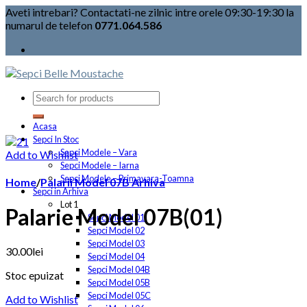
Aveti intrebari? Contactati-ne zilnic intre orele 09:30-19:30 la
numarul de telefon
0771.064.586
Acasa
Sepci In Stoc
Sepci Modele – Vara
Add to Wishlist
Sepci Modele – Iarna
Sepci Modele – Primavara-Toamna
Home
/
Palarii Model 07B Arhiva
Sepci in Arhiva
Lot 1
Palarie Model 07B(01)
Sepci Model 01
Sepci Model 02
Sepci Model 03
30.00lei
Sepci Model 04
Sepci Model 04B
Stoc epuizat
Sepci Model 05B
Sepci Model 05C
Add to Wishlist