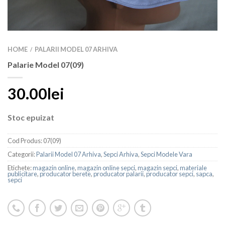
HOME
PALARII MODEL 07 ARHIVA
/
Palarie Model 07(09)
30.00lei
Stoc epuizat
Cod Produs:
07(09)
Categorii:
Palarii Model 07 Arhiva
,
Sepci Arhiva
,
Sepci Modele Vara
Etichete:
magazin online
,
magazin online sepci
,
magazin sepci
,
materiale
publicitare
,
producator berete
,
producator palarii
,
producator sepci
,
sapca
,
sepci